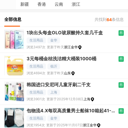
新疆
香港
云南
浙江
全部信息
共找到
条信息
64
1块出头每盒OLO玻尿酸持久套几千盒
图
生活用品
金华
浏览3497次
更新于昨天
浙江金华
3元每桶金桔洗洁精大桶装1000桶
图
生活用品
临沂
浏览4694次
更新于昨天
山东
韩国进口安尼珂儿童牙刷二千支
图
生活用品
上海
浏览3901次
更新于2025年12月08日
上海
包物流4.X每双高质量男士船袜10箱起41-4
图
6
生活用品
金华
浏览1954次
更新于2025年11月07日
浙江金华