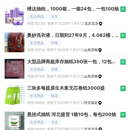
维达抽纸，1000箱，一箱24包，一包100抽
图
生活用品
北京
浏览1833次
更新于2025年11月07日
北京北京
奥妙洗衣液，日期到27年9月，4.082桶，
图
现
生活用品
济南
浏览1931次
更新于2025年11月07日
山东济南
大型品牌商超库存抽纸390张一包，12包一
图
提，1
生活用品
济南
浏览1874次
更新于2025年11月07日
山东济南
三块多每提原生木浆无芯卷纸3000提
图
生活用品
保定
浏览1856次
更新于2025年11月07日
河北保定
悬挂式抽纸 河北提货 1箱10包，每包200抽
图
生活用品
北京
浏览1848次
更新于2025年11月07日
北京北京