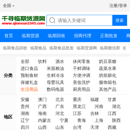
全国
注册/登录
首页
临期货源
临期回收
招商代理
正期批发
临期食品回收
临期食品
临期食品批发
临期货源网
临期微信群
临
全部
饮料
酒水
休闲零食
奶豆茶糖
进口食品
米面粮油
干鲜调味
蔬菜水果
分类
预制食材
生鲜冷冻
方便冲调
烘焙膨化
保健礼盒
母婴玩具
美妆洗护
服饰箱包
生活用品
数码电器
厨房用品
其他产品
安徽
澳门
北京
重庆
福建
甘肃
贵州
广西
广东
黑龙江
河南
湖北
湖南
海南
河北
江苏
吉林
江西
地区
辽宁
内蒙古
宁夏
青海
上海
陕西
四川
山西
山东
台湾
天津
西藏