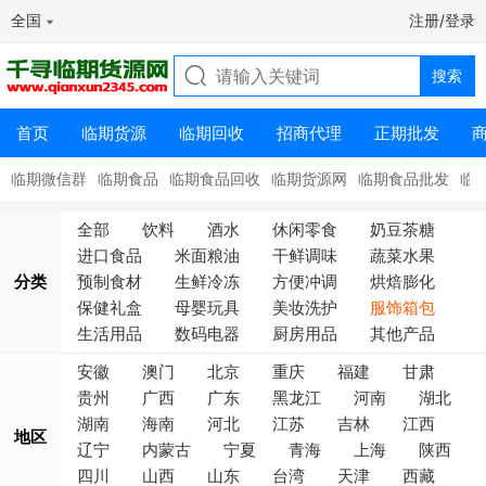
全国
注册/登录
首页
临期货源
临期回收
招商代理
正期批发
临期微信群
临期食品
临期食品回收
临期货源网
临期食品批发
临
全部
饮料
酒水
休闲零食
奶豆茶糖
进口食品
米面粮油
干鲜调味
蔬菜水果
分类
预制食材
生鲜冷冻
方便冲调
烘焙膨化
保健礼盒
母婴玩具
美妆洗护
服饰箱包
生活用品
数码电器
厨房用品
其他产品
安徽
澳门
北京
重庆
福建
甘肃
贵州
广西
广东
黑龙江
河南
湖北
湖南
海南
河北
江苏
吉林
江西
地区
辽宁
内蒙古
宁夏
青海
上海
陕西
四川
山西
山东
台湾
天津
西藏