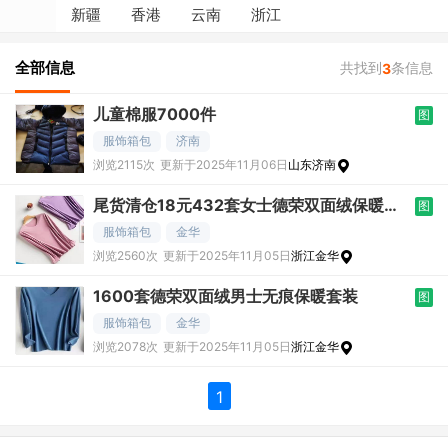
新疆
香港
云南
浙江
全部信息
共找到
条信息
3
儿童棉服7000件
图
服饰箱包
济南
浏览2115次
更新于2025年11月06日
山东济南
尾货清仓18元432套女士德荣双面绒保暖套
图
装
服饰箱包
金华
浏览2560次
更新于2025年11月05日
浙江金华
1600套德荣双面绒男士无痕保暖套装
图
服饰箱包
金华
浏览2078次
更新于2025年11月05日
浙江金华
1