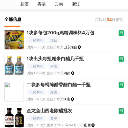
新疆
香港
云南
浙江
全部信息
共找到
条信息
34
1块多每包200g鸡精调味料4万包
图
干鲜调味
烟台
浏览2956次
更新于昨天
山东烟台
1块出头每瓶糯米白醋几千瓶
图
干鲜调味
南阳
浏览4252次
更新于昨天
河南
二块多每桶陈醋香醋白醋一千瓶
图
干鲜调味
郑州
浏览3971次
更新于昨天
河南
金龙鱼山西老陈醋批发
图
干鲜调味
晋中
浏览3310次
更新于2026年04月15日
山西