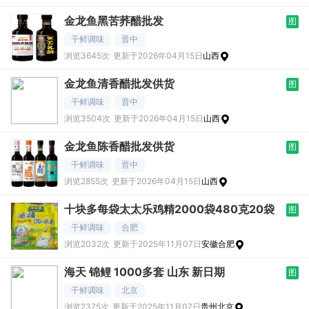
金龙鱼黑苦荞醋批发
图
干鲜调味
晋中
浏览3645次
更新于2026年04月15日
山西
金龙鱼清香醋批发供货
图
干鲜调味
晋中
浏览3504次
更新于2026年04月15日
山西
金龙鱼陈香醋批发供货
图
干鲜调味
晋中
浏览2855次
更新于2026年04月15日
山西
十块多每袋太太乐鸡精2000袋480克20袋
图
干鲜调味
合肥
浏览2032次
更新于2025年11月07日
安徽合肥
海天 锦鲤 1000多套 山东 新日期
图
干鲜调味
北京
浏览2375次
更新于2025年11月07日
贵州北京