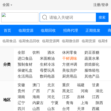
全国
注册/登录
首页
临期货源
临期回收
招商代理
正期批发
临期食品
临期食品回收
临期货源网
临期微信群
临期货源
临期食
全部
饮料
酒水
休闲零食
奶豆茶糖
进口食品
米面粮油
干鲜调味
蔬菜水果
分类
预制食材
生鲜冷冻
方便冲调
烘焙膨化
保健礼盒
母婴玩具
美妆洗护
服饰箱包
生活用品
数码电器
厨房用品
其他产品
安徽
澳门
北京
重庆
福建
甘肃
贵州
广西
广东
黑龙江
河南
湖北
湖南
海南
河北
江苏
吉林
江西
地区
辽宁
内蒙古
宁夏
青海
上海
陕西
四川
山西
山东
台湾
天津
西藏