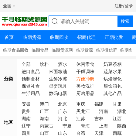
全国
注册/登录
首页
临期货源
临期回收
招商代理
正期批发
临期食品回收
临期食品
临期货源网
临期货源
临期微信群
临期食
全部
饮料
酒水
休闲零食
奶豆茶糖
进口食品
米面粮油
干鲜调味
蔬菜水果
分类
预制食材
生鲜冷冻
方便冲调
烘焙膨化
保健礼盒
母婴玩具
美妆洗护
服饰箱包
生活用品
数码电器
厨房用品
其他产品
安徽
澳门
北京
重庆
福建
甘肃
贵州
广西
广东
黑龙江
河南
湖北
湖南
海南
河北
江苏
吉林
江西
地区
辽宁
内蒙古
宁夏
青海
上海
陕西
四川
山西
山东
台湾
天津
西藏