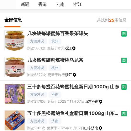
新疆
香港
云南
浙江
全部信息
共找到
条信息
25
几块钱每罐蜜炼百香果茶罐头
图
方便冲调
杭州
浏览5861次
更新于昨天
浙江
几块钱每罐蜜炼蜜桃乌龙茶
图
方便冲调
杭州
浏览5372次
更新于昨天
浙江
三十多每提百花蜂蜜礼盒新日期 1000g 山东
图
方便冲调
济南
浏览2178次
更新于2025年11月07日
山东济南
五十多黑松露鲍鱼礼盒新日期 1008g 山东提
图
货
方便冲调
济南
浏览2161次
更新于2025年11月07日
山东济南