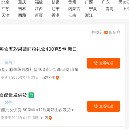
北京
重庆
福建
甘肃
贵州
广西
广东
黑龙
江苏
吉林
江西
辽宁
内蒙古
宁夏
青海
上
天津
西藏
新疆
香港
云南
浙江
共找到
条信息
62
每盒五彩果蔬面粉礼盒400克5包 新日
济南
查看电话
盒五彩果蔬面粉礼盒400克5包 新日期 山东
更新于2026年07月09日
山东济南
香醋批发供货
图
晋中
查看电话
醋批发供货 500MLx12瓶每箱山西发货 q
更新于2026年04月15日
山西