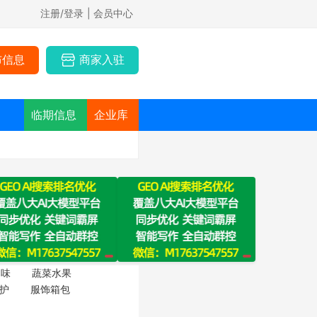
注册/登录
| 会员中心
布信息
商家入驻
临期信息
企业库
调味
蔬菜水果
护
服饰箱包