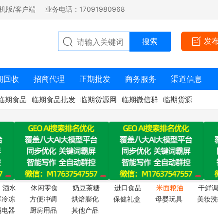
机版/客户端
业务电话：17091980968
发
期回收
招商代理
正期批发
商务服务
渠道信息
临期食品
临期食品批发
临期货源网
临期微信群
临期货源
酒水
休闲零食
奶豆茶糖
进口食品
米面粮油
干鲜
鲜冷冻
方便冲调
烘焙膨化
保健礼盒
母婴玩具
美妆洗
码电器
厨房用品
其他产品