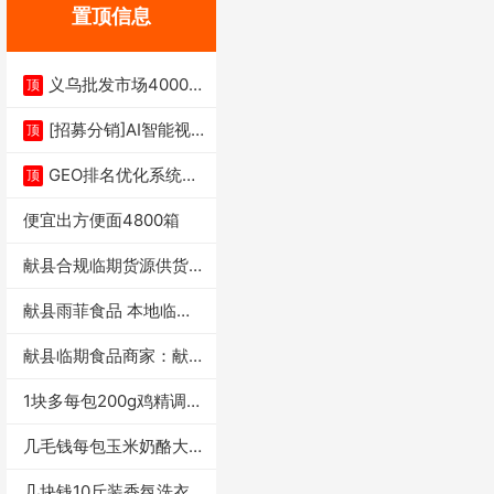
置顶信息
义乌批发市场4000多
顶
家实体供应链商
[招募分销]AI智能视
顶
频一键生成+支
GEO排名优化系统+A
顶
I搜索优化
便宜出方便面4800箱
献县合规临期货源供货商
适合社区店摆摊
献县雨菲食品 本地临期
门店支持城区无
献县临期食品商家：献县
雨菲食品店
1块多每包200g鸡精调味
料4万包
几毛钱每包玉米奶酪大虾
条独立小包装每
几块钱10斤装香氛洗衣