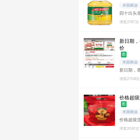
米面粮油
四十出头非
山
浏览2167次
新日期，
价
图
米面粮油
新日期，
适
浏览2708次
价格超级
图
米面粮油
价格超级漂
日期，营
浏览2091次