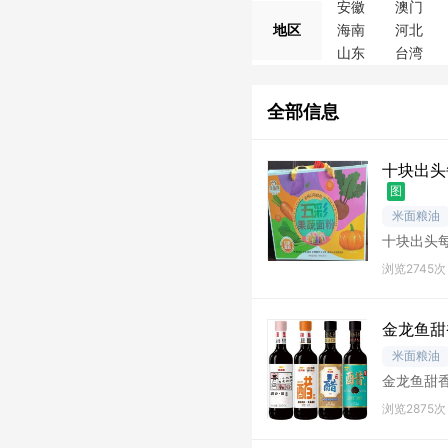
安徽
澳门
地区
海南
河北
山东
台湾
全部信息
十块出头
图
米面粮油
十块出头每
发货菠
浏览2745次
金龙鱼甜
米面粮油
金龙鱼甜香
浏览2875次