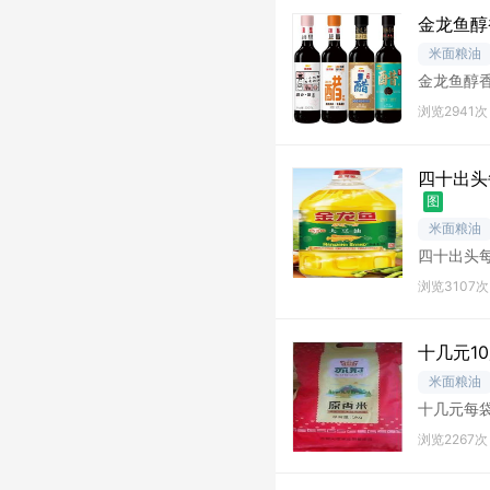
金龙鱼醇
米面粮油
金龙鱼醇香
浏览2941次
四十出头
图
米面粮油
四十出头每
提货运
浏览3107次
十几元1
米面粮油
十几元每袋
浏览2267次