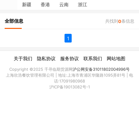
新疆
香港
云南
浙江
全部信息
共找到
条信息
0
1
|
|
|
|
关于我们
隐私协议
服务协议
联系我们
网站地图
Copyright ©2025 千寻临期货源网
沪公网安备31011802004996号
上海欣浩餐饮管理有限公司 | 地址:上海市青浦区华隆路1095弄81号 | 电
话:17091980968
沪ICP备19013082号-1