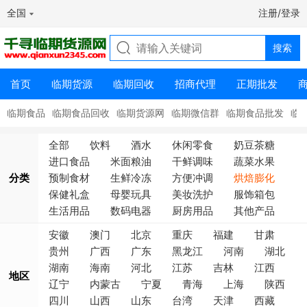
全国
注册/登录
首页
临期货源
临期回收
招商代理
正期批发
临期食品
临期食品回收
临期货源网
临期微信群
临期食品批发
临
全部
饮料
酒水
休闲零食
奶豆茶糖
进口食品
米面粮油
干鲜调味
蔬菜水果
分类
预制食材
生鲜冷冻
方便冲调
烘焙膨化
保健礼盒
母婴玩具
美妆洗护
服饰箱包
生活用品
数码电器
厨房用品
其他产品
安徽
澳门
北京
重庆
福建
甘肃
贵州
广西
广东
黑龙江
河南
湖北
湖南
海南
河北
江苏
吉林
江西
地区
辽宁
内蒙古
宁夏
青海
上海
陕西
四川
山西
山东
台湾
天津
西藏