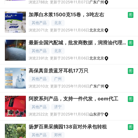
浏览2788次
更新于2025年11月07日
广东广州
加厚白木浆1500克15卷，3吨左右
图
其他产品
北京
浏览2071次
更新于2025年11月06日
北京北京
最新全国汽配城，批发商数据，润滑油代理
图
经销商数据
其他产品
北京
浏览2391次
更新于2025年11月06日
北京北京
高保真音质蓝牙耳机17万只
图
其他产品
广州
浏览2010次
更新于2025年11月06日
广东广州
阿胶系列产品，支持一件代发，oem代工
图
其他产品
济宁
浏览2522次
更新于2025年11月06日
山东济宁
扬梦百果采摘园138亩对外承包转租
图
其他产品
郑州