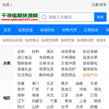
全国
注册/登录
首页
临期货源
临期回收
招商代理
正期批发
临期食品回收
临期食品
临期货源网
临期货源
临期微信群
临期食
全部
饮料
酒水
休闲零食
奶豆茶糖
进口食品
米面粮油
干鲜调味
蔬菜水果
分类
预制食材
生鲜冷冻
方便冲调
烘焙膨化
保健礼盒
母婴玩具
美妆洗护
服饰箱包
生活用品
数码电器
厨房用品
其他产品
安徽
澳门
北京
重庆
福建
甘肃
贵州
广西
广东
黑龙江
河南
湖北
湖南
海南
河北
江苏
吉林
江西
地区
辽宁
内蒙古
宁夏
青海
上海
陕西
四川
山西
山东
台湾
天津
西藏