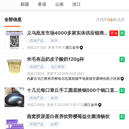
新疆
香港
云南
浙江
全部信息
共找到
条信息
13
义乌批发市场4000多家实体供应链商
置顶
图
家联系方式
其他产品
金华
浏览22118次
更新于昨天
浙江金华
米毛有品奶皮子酸奶120g杯
图
其他产品
乌兰察布
浏览2282次
更新于2026年06月29日
内蒙古乌兰察布市察哈尔右翼前旗平地泉镇甘露神佳苑小区南
十几元每口章丘手工圆底铁锅500个锅口直
图
径34c
其他产品
金华
浏览2359次
更新于2025年11月07日
浙江金华
燕窝胶原蛋白夜养饮野樱莓益生菌清畅饮
图
其他产品
合肥