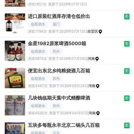
浏览1857次
更新于2026年07月13日
进口原装红酒库存清仓低价出
图
临期酒水
厦门
浏览1794次
更新于2026年07月13日
自贸区
金星1982原浆啤酒5000箱
图
临期酒水
郑州
浏览5875次
更新于2026年07月09日
河南
便宜出东北乡纯粮烧酒几百箱
图
临期酒水
郑州
浏览3467次
更新于2026年06月24日
河南
几块钱临期天葉中式精酿啤酒
图
临期酒水
郑州
浏览4550次
更新于2026年04月07日
河南
五块多每瓶永丰北京二锅头几百箱
图
临期酒水
北京