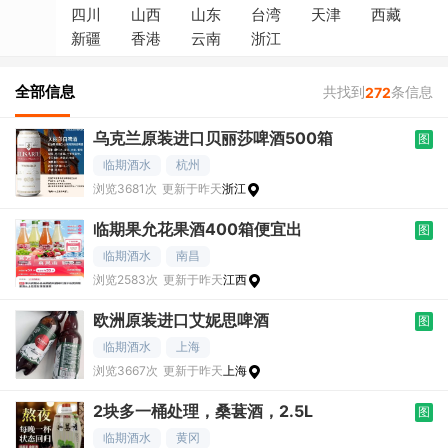
四川
山西
山东
台湾
天津
西藏
新疆
香港
云南
浙江
全部信息
共找到
条信息
272
乌克兰原装进口贝丽莎啤酒500箱
图
临期酒水
杭州
浏览3681次
更新于昨天
浙江
临期果允花果酒400箱便宜出
图
临期酒水
南昌
浏览2583次
更新于昨天
江西
欧洲原装进口艾妮思啤酒
图
临期酒水
上海
浏览3667次
更新于昨天
上海
2块多一桶处理，桑葚酒，2.5L
图
临期酒水
黄冈