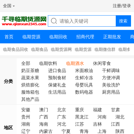
全国
注册/登录
首页
临期货源
临期回收
招商代理
正期批发
临期食品回收
临期食品
临期货源网
临期货源
临期微信群
临期食
全部
临期饮料
临期酒水
休闲零食
奶豆茶糖
进口食品
米面粮油
干鲜调味
蔬菜水果
预制食材
生鲜冷冻
方便冲调
分类
烘焙膨化
保健礼盒
母婴玩具
美妆洗护
服饰箱包
生活用品
数码电器
厨房用品
其他产品
安徽
澳门
北京
重庆
福建
甘肃
贵州
广西
广东
黑龙江
河南
湖北
湖南
海南
河北
江苏
吉林
江西
地区
辽宁
内蒙古
宁夏
青海
上海
陕西