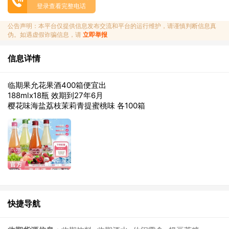
登录查看完整电话
公告声明：本平台仅提供信息发布交流和平台的运行维护，请谨慎判断信息真
伪。如遇虚假诈骗信息，请
立即举报
信息详情
临期果允花果酒400箱便宜出
188mlx18瓶 效期到27年6月
樱花味海盐荔枝茉莉青提蜜桃味 各100箱
快捷导航