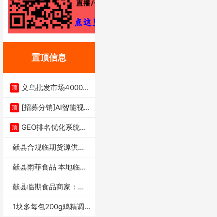
置顶信息
义乌批发市场4000多
顶
家实体供应链商
[招募分销]AI智能视
顶
频一键生成+支
GEO排名优化系统+A
顶
I搜索优化
献县合规临期货源供货
商适合社区店摆摊
献县雨菲食品 本地临期
门店支持城区无
献县临期食品商家：献
县雨菲食品店
1块多每包200g鸡精调
味料4万包