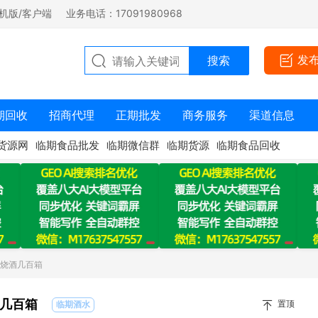
机版/客户端
业务电话：17091980968
发
期回收
招商代理
正期批发
商务服务
渠道信息
货源网
临期食品批发
临期微信群
临期货源
临期食品回收
粮烧酒几百箱
几百箱
置顶
临期酒水