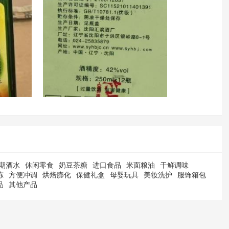
期酒水
休闲零食
奶豆茶糖
进口食品
米面粮油
干鲜调味
冻
方便冲调
烘焙膨化
保健礼盒
母婴玩具
美妆洗护
服饰箱包
品
其他产品