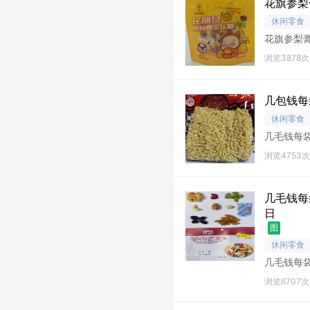
花旗参梨
休闲零食
花旗参梨膏爆
浏览3878次
几包钱每
休闲零食
几毛钱每袋
浏览4753次
几毛钱每
日
图
休闲零食
几毛钱每袋
南提货
浏览6707次