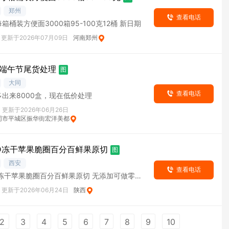
郑州
查看电话
箱桶装方便面3000箱95-100克12桶 新日期
更新于2026年07月09日
河南郑州
端午节尾货处理
图
大同
查看电话
出来8000盒，现在低价处理
更新于2026年06月26日
同市平城区振华街宏洋美都
D冻干苹果脆圈百分百鲜果原切
图
西安
查看电话
D冻干苹果脆圈百分百鲜果原切 无添加可做零食
更新于2026年06月24日
陕西
2
3
4
5
6
7
8
9
10