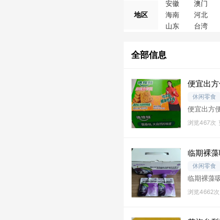
安徽
澳门
地区
海南
河北
山东
台湾
全部信息
便宜出方
休闲零食
便宜出方便
浏览467次
临期裸藻
休闲零食
临期裸藻吸
水蜜桃味 
浏览4662次