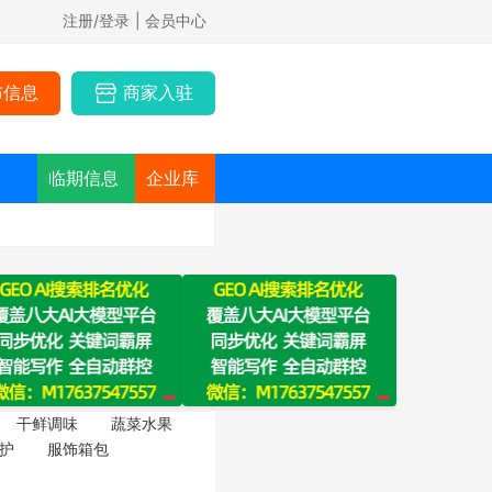
注册/登录
| 会员中心
布信息
商家入驻
临期信息
企业库
干鲜调味
蔬菜水果
护
服饰箱包