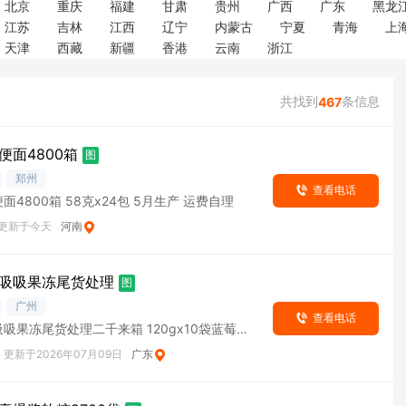
北京
重庆
福建
甘肃
贵州
广西
广东
黑龙
江苏
吉林
江西
辽宁
内蒙古
宁夏
青海
上
天津
西藏
新疆
香港
云南
浙江
共找到
条信息
467
便面4800箱
图
郑州
查看电话
面4800箱 58克x24包 5月生产 运费自理
更新于今天
河南
吸吸果冻尾货处理
图
广州
查看电话
吸果冻尾货处理二千来箱 120gx10袋蓝莓和
10月到期
更新于2026年07月09日
广东