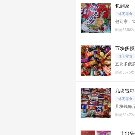
包到家：
休闲零食
包到家：1
期
浏览6358次
五块多俄
休闲零食
五块多俄罗
费自
浏览5575次
几块钱每
休闲零食
几块钱每斤
货每箱
浏览6247次
二十出头每