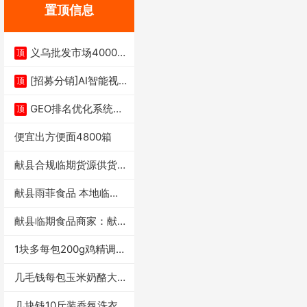
置顶信息
义乌批发市场4000多
顶
家实体供应链商
[招募分销]AI智能视
顶
频一键生成+支
GEO排名优化系统+A
顶
I搜索优化
便宜出方便面4800箱
献县合规临期货源供货商
适合社区店摆摊
献县雨菲食品 本地临期
门店支持城区无
献县临期食品商家：献县
雨菲食品店
1块多每包200g鸡精调味
料4万包
几毛钱每包玉米奶酪大虾
条独立小包装每
几块钱10斤装香氛洗衣