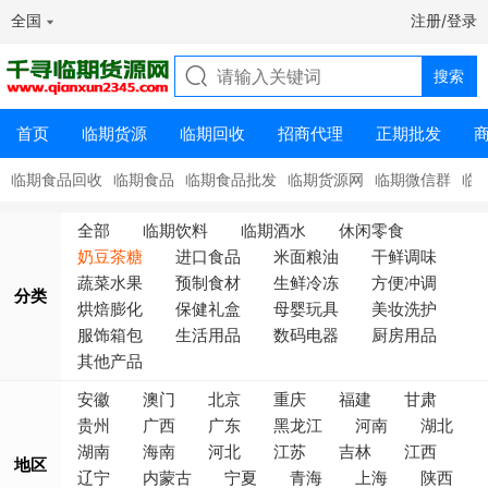
全国
注册/登录
首页
临期货源
临期回收
招商代理
正期批发
临期食品回收
临期食品
临期食品批发
临期货源网
临期微信群
临
全部
临期饮料
临期酒水
休闲零食
奶豆茶糖
进口食品
米面粮油
干鲜调味
蔬菜水果
预制食材
生鲜冷冻
方便冲调
分类
烘焙膨化
保健礼盒
母婴玩具
美妆洗护
服饰箱包
生活用品
数码电器
厨房用品
其他产品
安徽
澳门
北京
重庆
福建
甘肃
贵州
广西
广东
黑龙江
河南
湖北
湖南
海南
河北
江苏
吉林
江西
地区
辽宁
内蒙古
宁夏
青海
上海
陕西