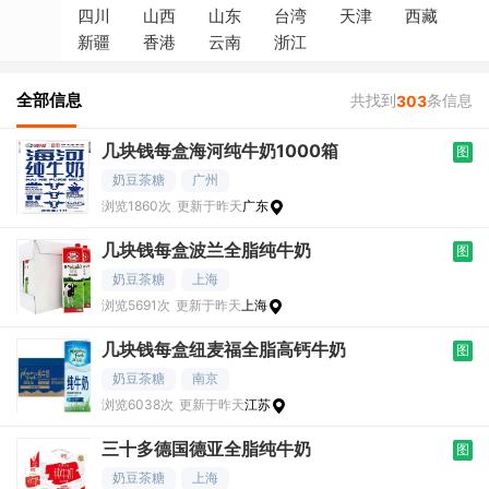
四川
山西
山东
台湾
天津
西藏
新疆
香港
云南
浙江
全部信息
共找到
条信息
303
几块钱每盒海河纯牛奶1000箱
图
奶豆茶糖
广州
浏览1860次
更新于昨天
广东
几块钱每盒波兰全脂纯牛奶
图
奶豆茶糖
上海
浏览5691次
更新于昨天
上海
几块钱每盒纽麦福全脂高钙牛奶
图
奶豆茶糖
南京
浏览6038次
更新于昨天
江苏
三十多德国德亚全脂纯牛奶
图
奶豆茶糖
上海