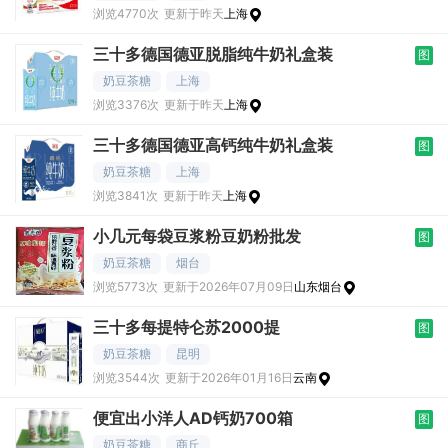
浏览4770次
更新于昨天
上海
三十多德国德亚脱脂纯牛奶礼盒装
图
奶豆茶糖
上海
浏览3376次
更新于昨天
上海
三十多德国德亚高钙纯牛奶礼盒装
图
奶豆茶糖
上海
浏览3841次
更新于昨天
上海
小几元每袋豆浆粉豆奶粉批发
图
奶豆茶糖
烟台
浏览5773次
更新于2026年07月09日
山东烟台
三十多每提特仑苏2000提
图
奶豆茶糖
昆明
浏览3544次
更新于2026年01月16日
云南
便宜出小洋人AD钙奶700箱
图
奶豆茶糖
商丘