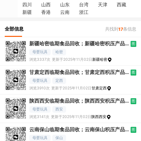
四川
山西
山东
台湾
天津
西藏
新疆
香港
云南
浙江
全部信息
共找到
条信息
17
新疆哈密临期食品回收；新疆哈密积压产品
图
求购；新疆
母婴玩具
哈密
浏览3337次
更新于2025年11月02日
新疆哈密
甘肃定西临期食品回收；甘肃定西积压产品
图
求购；甘肃
母婴玩具
定西
浏览3910次
更新于2025年11月02日
甘肃定西
陕西西安临期食品回收；陕西西安积压产品
图
求购；陕西
母婴玩具
西安
浏览3141次
更新于2025年11月02日
陕西西安
云南保山临期食品回收；云南保山积压产品
图
求购；云南
母婴玩具
保山