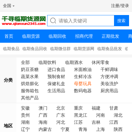
全国
注册/登录
首页
临期货源
临期回收
招商代理
正期批发
临期食品
临期食品回收
临期微信群
临期货源网
临期食品批发
临
全部
临期饮料
临期酒水
休闲零食
奶豆茶糖
进口食品
米面粮油
干鲜调味
蔬菜水果
预制食材
生鲜冷冻
方便冲调
分类
烘焙膨化
保健礼盒
母婴玩具
美妆洗护
服饰箱包
生活用品
数码电器
厨房用品
其他产品
安徽
澳门
北京
重庆
福建
甘肃
贵州
广西
广东
黑龙江
河南
湖北
湖南
海南
河北
江苏
吉林
江西
地区
辽宁
内蒙古
宁夏
青海
上海
陕西