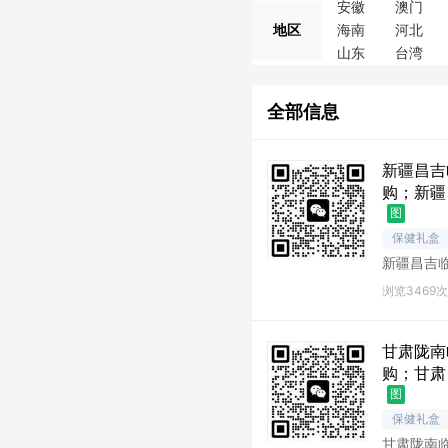
安徽
澳门
地区
海南
河北
山东
台湾
全部信息
新疆昌吉
购；新疆
图
保健礼盒
新疆昌吉
吉库存尾
浏览3469次
甘肃陇南
购；甘肃
图
保健礼盒
甘肃陇南