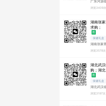
广东河源
源库存尾
浏览3409
湖南张家
求购；
图
保健礼盒
湖南张家
南张家界
浏览3578次
湖北武汉
购；湖北
图
保健礼盒
湖北武汉
汉库存尾
浏览3197次