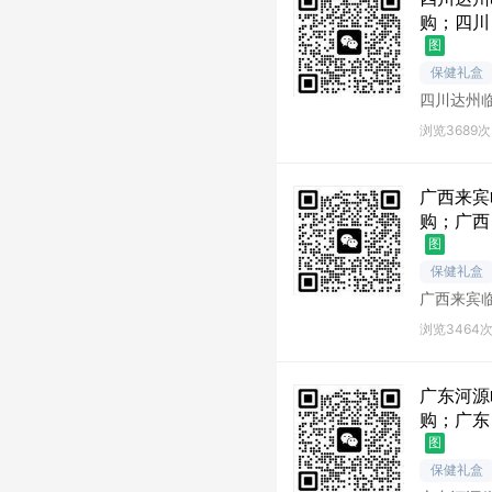
购；四川
图
保健礼盒
四川达州
州库存尾
浏览3689次
广西来宾
购；广西
图
保健礼盒
广西来宾
宾库存尾
浏览3464
广东河源
购；广东
图
保健礼盒