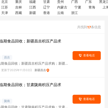
北京
重庆
福建
甘肃
贵州
广西
广东
黑龙
江苏
吉林
江西
辽宁
内蒙古
宁夏
青海
上
天津
西藏
新疆
香港
云南
浙江
共找到
条信息
17
临期食品回收；新疆昌吉积压产品求
查看电话
昌吉
临期食品回收；新疆昌吉积压产品求购；新疆昌
货
更新于2025年11月02日
新疆昌吉
临期食品回收；甘肃陇南积压产品求
查看电话
陇南
临期食品回收；甘肃陇南积压产品求购；甘肃陇