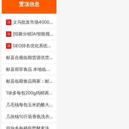
置顶信息
义乌批发市场4000多
顶
家实体供应链商
[招募分销]AI智能视
顶
频一键生成+支
GEO排名优化系统+A
顶
I搜索优化
献县合规临期货源供货商
适合社区店摆摊
献县雨菲食品 本地临期
门店支持城区无
献县临期食品商家：献县
雨菲食品店
1块多每包200g鸡精调味
料4万包
几毛钱每包玉米奶酪大虾
条独立小包装每
几块钱10斤装香氛洗衣
液活动礼品福利
四块多每桶母婴酵素洗衣