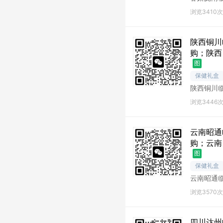
南库存尾
浏览3410次
陕西铜川
购；陕西
图
保健礼盒
陕西铜川
川库存尾
浏览3446
云南昭通
购；云南
图
保健礼盒
云南昭通
通库存尾
浏览3570次
四川达州