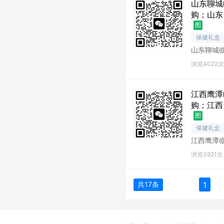
山东聊城
购；山东
图
保健礼盒
山东聊城
城库存尾
浏览4022次
江西鹰潭
购；江西
图
保健礼盒
江西鹰潭
潭库存尾
浏览3921次
共17条
1