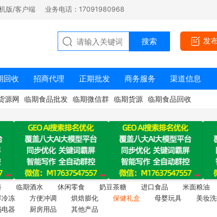
机版/客户端
业务电话：17091980968
发
期回收
招商代理
正期批发
商务服务
渠道信息
货源网
临期食品批发
临期微信群
临期货源
临期食品回收
料
临期酒水
休闲零食
奶豆茶糖
进口食品
米面粮油
鲜冷冻
方便冲调
烘焙膨化
保健礼盒
母婴玩具
美妆洗
码电器
厨房用品
其他产品