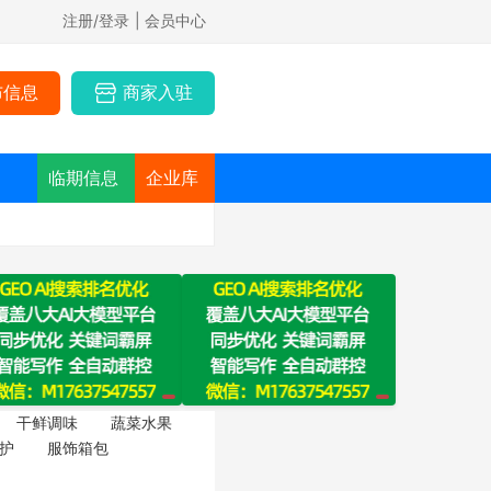
注册/登录
| 会员中心
布信息
商家入驻
临期信息
企业库
干鲜调味
蔬菜水果
护
服饰箱包