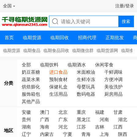
全国
注册/登录
首页
临期货源
临期回收
招商代理
正期批发
临期货源
临期食品
临期食品回收
临期微信群
临期货源网
临期食
全部
临期饮料
临期酒水
休闲零食
奶豆茶糖
进口食品
米面粮油
干鲜调味
蔬菜水果
预制食材
生鲜冷冻
方便冲调
分类
烘焙膨化
保健礼盒
母婴玩具
美妆洗护
服饰箱包
生活用品
数码电器
厨房用品
其他产品
安徽
澳门
北京
重庆
福建
甘肃
贵州
广西
广东
黑龙江
河南
湖北
湖南
海南
河北
江苏
吉林
江西
地区
辽宁
内蒙古
宁夏
青海
上海
陕西