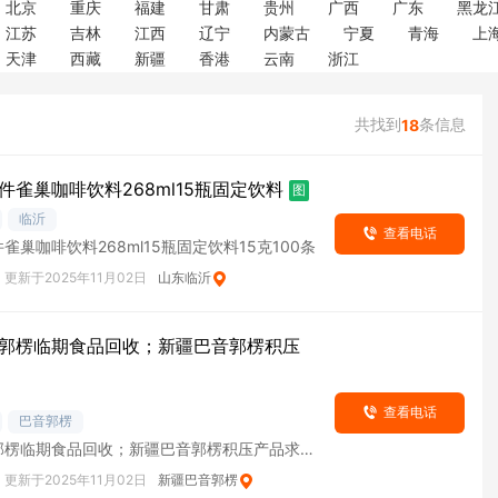
北京
重庆
福建
甘肃
贵州
广西
广东
黑龙
江苏
吉林
江西
辽宁
内蒙古
宁夏
青海
上
天津
西藏
新疆
香港
云南
浙江
共找到
条信息
18
件雀巢咖啡饮料268ml15瓶固定饮料
图
临沂
查看电话
雀巢咖啡饮料268ml15瓶固定饮料15克100条
更新于2025年11月02日
山东临沂
郭楞临期食品回收；新疆巴音郭楞积压
查看电话
巴音郭楞
郭楞临期食品回收；新疆巴音郭楞积压产品求
巴音
更新于2025年11月02日
新疆巴音郭楞