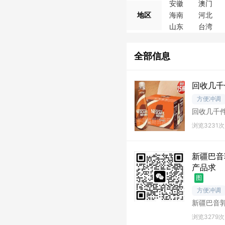
安徽
澳门
地区
海南
河北
山东
台湾
全部信息
回收几千
方便冲调
回收几千件
浏览3231次
新疆巴音
产品求
图
方便冲调
新疆巴音
购；新疆
浏览3279次