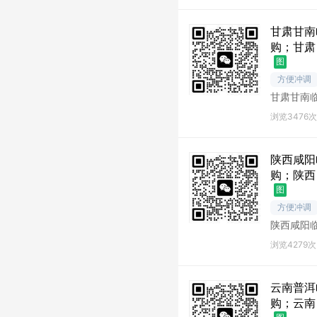
甘肃甘南
购；甘肃
图
方便冲调
甘肃甘南
南库存尾
浏览3476次
陕西咸阳
购；陕西
图
方便冲调
陕西咸阳
阳库存尾
浏览4279次
云南普洱
购；云南