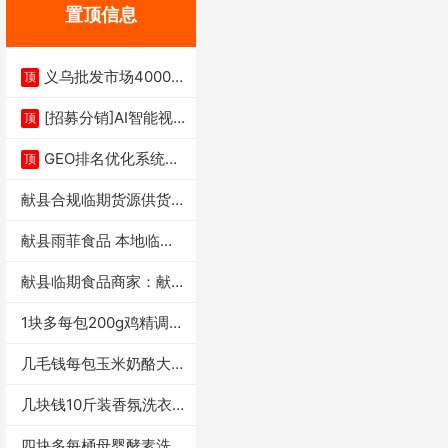
置顶信息
义乌批发市场4000多
顶
家实体供应链商
[招募分销]AI智能视
顶
频一键生成+支
GEO排名优化系统+A
顶
I搜索优化
献县合规临期货源供货商
适合社区店摆摊
献县雨菲食品 本地临期
门店支持城区无
献县临期食品商家：献县
雨菲食品店
1块多每包200g鸡精调味
料4万包
几毛钱每包玉米奶酪大虾
条独立小包装每
几块钱10斤装香氛洗衣
液活动礼品福利
四块多每桶母婴酵素洗衣