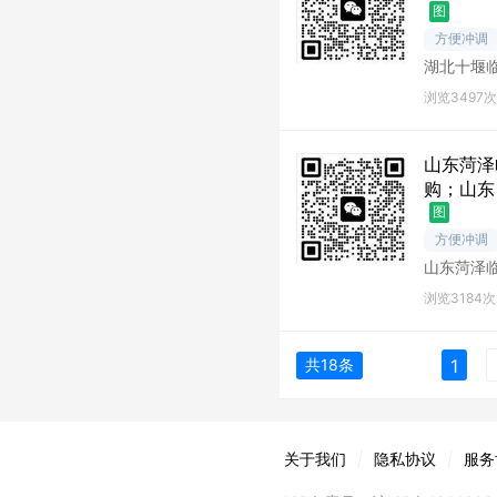
图
方便冲调
湖北十堰
堰库存尾
浏览3497次
山东菏泽
购；山东
图
方便冲调
山东菏泽
泽库存尾
浏览3184次
共18条
1
关于我们
|
隐私协议
|
服务