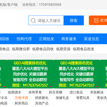
机版/客户端
业务电话：17091980968
发
期回收
招商代理
正期批发
商务服务
渠道信息
期食品
临期微信群
临期食品回收
临期货源
临期食品批发
料
临期酒水
休闲零食
奶豆茶糖
进口食品
米面粮油
鲜冷冻
方便冲调
烘焙膨化
保健礼盒
母婴玩具
美妆洗
码电器
厨房用品
其他产品