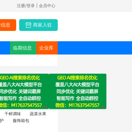
注册/登录
| 会员中心
布信息
商家入驻
临期信息
企业库
干鲜调味
蔬菜水果
护
服饰箱包