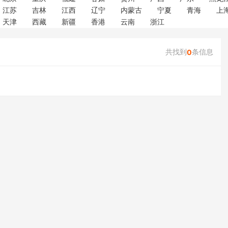
江苏
吉林
江西
辽宁
内蒙古
宁夏
青海
上
天津
西藏
新疆
香港
云南
浙江
共找到
条信息
0