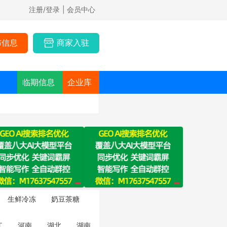
注册/登录
| 会员中心
布信息
商家入驻
临期信息
企业库
生鲜冷冻
奶豆茶糖
江
河南
湖北
湖南