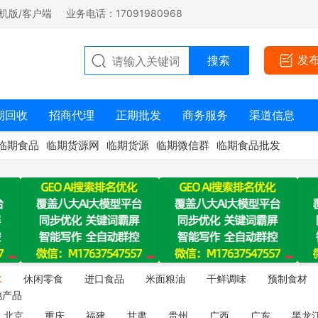
机版/客户端
业务电话：17091980968
发
期回收
招商代理
正期批发
商务服务
渠道信息
临期食品
临期货源网
临期货源
临期微信群
临期食品批发
水
休闲零食
进口食品
米面粮油
干鲜调味
预制食材
他产品
北京
重庆
福建
甘肃
贵州
广西
广东
黑龙