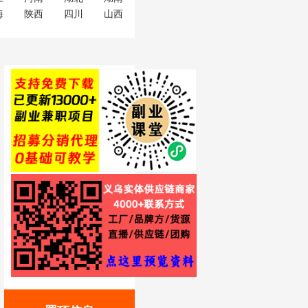
海
陕西
四川
山西