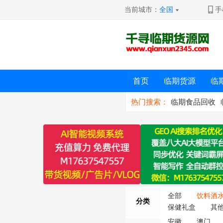
当前城市：
全国
手
首页
临期货源
临
热门搜索：
临期食品回收
全部
饮料酒
分类
保健礼盒
其
安徽
澳门