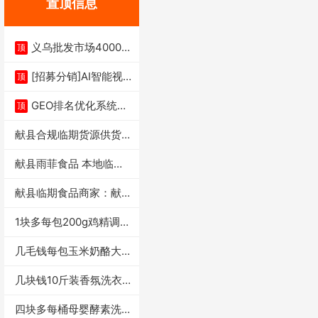
置顶信息
义乌批发市场4000多
顶
家实体供应链商
[招募分销]AI智能视
顶
频一键生成+支
GEO排名优化系统+A
顶
I搜索优化
献县合规临期货源供货商
适合社区店摆摊
献县雨菲食品 本地临期
门店支持城区无
献县临期食品商家：献县
雨菲食品店
1块多每包200g鸡精调味
料4万包
几毛钱每包玉米奶酪大虾
条独立小包装每
几块钱10斤装香氛洗衣
液活动礼品福利
四块多每桶母婴酵素洗衣