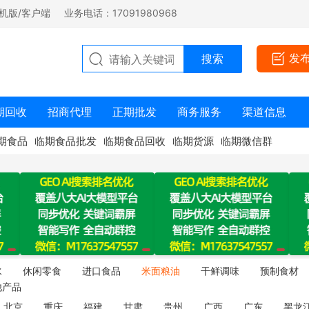
机版/客户端
业务电话：17091980968
发
期回收
招商代理
正期批发
商务服务
渠道信息
期食品
临期食品批发
临期食品回收
临期货源
临期微信群
水
休闲零食
进口食品
米面粮油
干鲜调味
预制食材
他产品
北京
重庆
福建
甘肃
贵州
广西
广东
黑龙