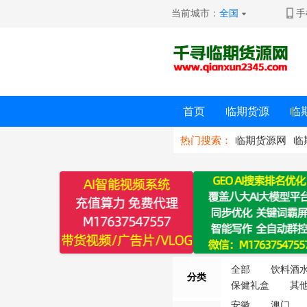
当前城市：
全国
手
首页
临期货源
临
热门搜索：
临期货源网
临
全部
饮料酒
分类
保健礼盒
其
安徽
澳门