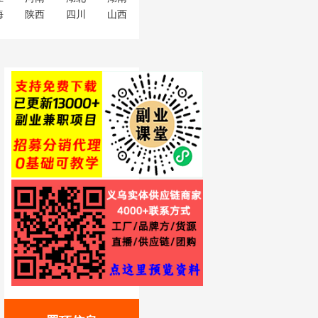
海
陕西
四川
山西