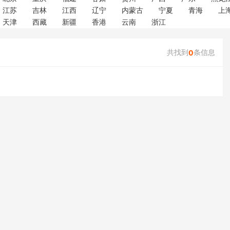
江苏
吉林
江西
辽宁
内蒙古
宁夏
青海
上
天津
西藏
新疆
香港
云南
浙江
共找到
条信息
0