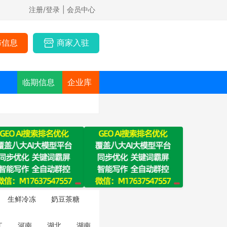
注册/登录
| 会员中心
布信息
商家入驻
临期信息
企业库
生鲜冷冻
奶豆茶糖
江
河南
湖北
湖南