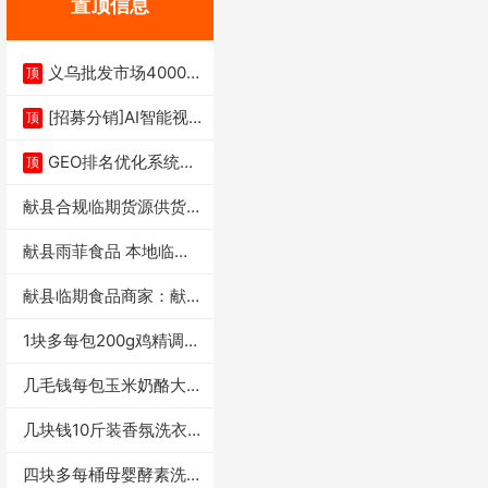
置顶信息
义乌批发市场4000多
顶
家实体供应链商
[招募分销]AI智能视
顶
频一键生成+支
GEO排名优化系统+A
顶
I搜索优化
献县合规临期货源供货商
适合社区店摆摊
献县雨菲食品 本地临期
门店支持城区无
献县临期食品商家：献县
雨菲食品店
1块多每包200g鸡精调味
料4万包
几毛钱每包玉米奶酪大虾
条独立小包装每
几块钱10斤装香氛洗衣
液活动礼品福利
四块多每桶母婴酵素洗衣