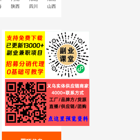
海
陕西
四川
山西