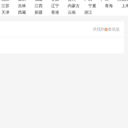
江苏
吉林
江西
辽宁
内蒙古
宁夏
青海
上
天津
西藏
新疆
香港
云南
浙江
共找到
条信息
0