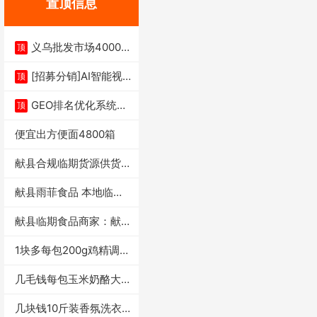
置顶信息
义乌批发市场4000多
顶
家实体供应链商
[招募分销]AI智能视
顶
频一键生成+支
GEO排名优化系统+A
顶
I搜索优化
便宜出方便面4800箱
献县合规临期货源供货商
适合社区店摆摊
献县雨菲食品 本地临期
门店支持城区无
献县临期食品商家：献县
雨菲食品店
1块多每包200g鸡精调味
料4万包
几毛钱每包玉米奶酪大虾
条独立小包装每
几块钱10斤装香氛洗衣