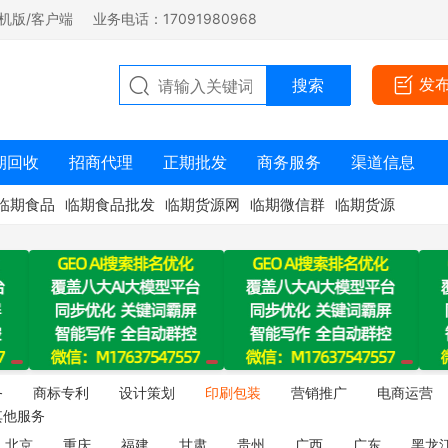
机版/客户端
业务电话：17091980968
发
期回收
招商代理
正期批发
商务服务
渠道信息
临期食品
临期食品批发
临期货源网
临期微信群
临期货源
务
商标专利
设计策划
印刷包装
营销推广
电商运营
其他服务
北京
重庆
福建
甘肃
贵州
广西
广东
黑龙