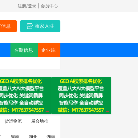
注册/登录
| 会员中心
布信息
商家入驻
临期信息
企业库
货运物流
展会地推
江
河南
湖北
湖南