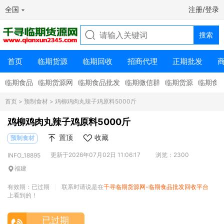
全国
注册/登录
首页
临期货源
临期回收
招商代理
正期批发
临期食品
临期货源网
临期食品批发
临期微信群
临期货源
临期食
首页
>
预制食材
> 鸡柳鸡肉丸辣子鸡原料5000斤
鸡柳鸡肉丸辣子鸡原料5000斤
置顶
收藏
预制食材
更新于2026年07月02日 11:06:17
浏览：2300
INFO_18895
福建
有效期：已过期
联系时请说是在
千寻临期货源网-临期食品批发回收平台
|
上看到的！
已过期