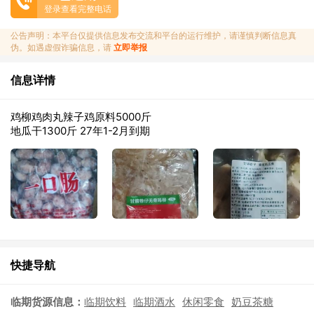
登录查看完整电话
公告声明：本平台仅提供信息发布交流和平台的运行维护，请谨慎判断信息真
伪。如遇虚假诈骗信息，请
立即举报
信息详情
鸡柳鸡肉丸辣子鸡原料5000斤
地瓜干1300斤 27年1-2月到期
快捷导航
临期货源信息：
临期饮料
临期酒水
休闲零食
奶豆茶糖