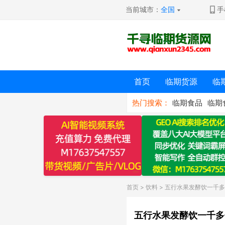
当前城市：
全国
手
首页
临期货源
临
热门搜索：
临期食品
临期
首页
>
饮料
> 五行水果发酵饮一千
五行水果发酵饮一千多