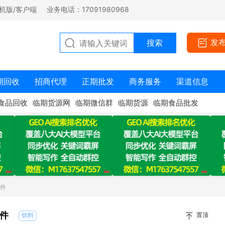
机版/客户端
业务电话：17091980968
发
期回收
招商代理
正期批发
商务服务
渠道信息
食品回收
临期货源网
临期微信群
临期货源
临期食品批发
多件
件
置顶
饮料