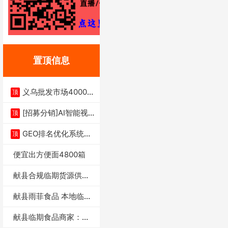
置顶信息
义乌批发市场4000多
顶
家实体供应链商
[招募分销]AI智能视
顶
频一键生成+支
GEO排名优化系统+A
顶
I搜索优化
便宜出方便面4800箱
献县合规临期货源供货
商适合社区店摆摊
献县雨菲食品 本地临期
门店支持城区无
献县临期食品商家：献
县雨菲食品店