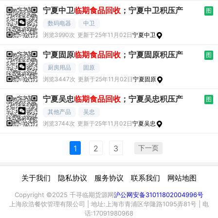
宁夏中卫
临期食品回收
；宁夏中卫积压产
图
数码电器
中卫
浏览3990次
更新于25年11月02日
宁夏中卫
宁夏固原
临期食品回收
；宁夏固原积压产
图
厨房用品
固原
浏览3447次
更新于25年11月02日
宁夏固原
宁夏吴忠
临期食品回收
；宁夏吴忠积压产
图
其他产品
吴忠
浏览3744次
更新于25年11月02日
宁夏吴忠
下一页
1
2
3
|
|
|
|
关于我们
隐私协议
服务协议
联系我们
网站地图
Copyright ©2025 千寻临期货源网
沪公网安备31011802004996号
上海欣浩餐饮管理有限公司 | 地址:上海市青浦区华隆路1095弄81号 | 电
话:17091980968