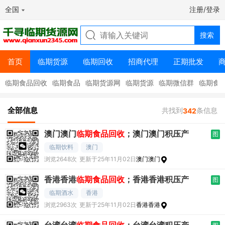
全国
注册/登录
首页
临期货源
临期回收
招商代理
正期批发
临期食品回收
临期食品
临期货源网
临期货源
临期微信群
临期食
全部信息
共找到
条信息
342
澳门澳门
临期食品回收
；澳门澳门积压产
图
临期饮料
澳门
浏览2648次
更新于25年11月02日
澳门澳门
香港香港
临期食品回收
；香港香港积压产
图
临期酒水
香港
浏览2963次
更新于25年11月02日
香港香港