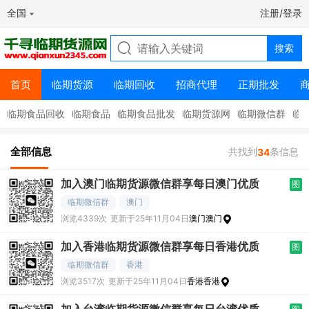
全国
注册/登录
首页
临期货源
临期回收
招商代理
正期批发
临期食品回收
临期食品
临期食品批发
临期货源网
临期微信群
临
全部信息
共找到
条信息
34
加入澳门临期货源微信群享每日澳门优质
图
临期微信群
澳门
浏览4339次
更新于25年11月04日
澳门澳门
加入香港临期货源微信群享每日香港优质
图
临期微信群
香港
浏览3517次
更新于25年11月04日
香港香港