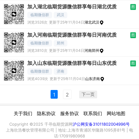
加入湖北临期货源微信群享每日湖北优质
图
临期微信群
武汉
浏览3526次
更新于25年11月04日
湖北武汉
加入河南临期货源微信群享每日河南优质
图
临期微信群
郑州
浏览3810次
更新于25年11月04日
河南郑州
加入山东临期货源微信群享每日山东优质
图
临期微信群
济南
浏览4039次
更新于25年11月04日
山东济南
下一页
1
2
|
|
|
|
关于我们
隐私协议
服务协议
联系我们
网站地图
Copyright ©2025 千寻临期货源网
沪公网安备31011802004996号
上海欣浩餐饮管理有限公司 | 地址:上海市青浦区华隆路1095弄81号 | 电
话:17091980968