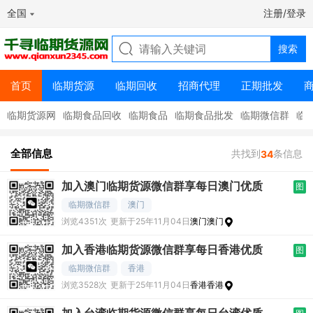
全国
注册/登录
首页
临期货源
临期回收
招商代理
正期批发
临期货源网
临期食品回收
临期食品
临期食品批发
临期微信群
临
全部信息
共找到
条信息
34
加入澳门临期货源微信群享每日澳门优质
图
临期微信群
澳门
浏览4351次
更新于25年11月04日
澳门澳门
加入香港临期货源微信群享每日香港优质
图
临期微信群
香港
浏览3528次
更新于25年11月04日
香港香港