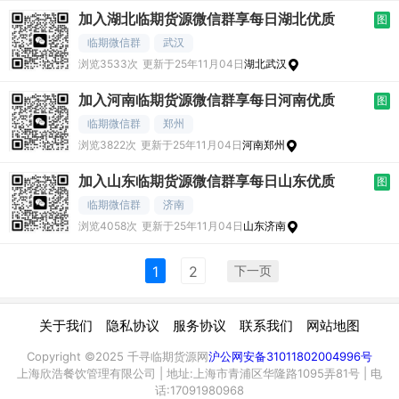
加入湖北临期货源微信群享每日湖北优质
图
临期微信群
武汉
浏览3533次
更新于25年11月04日
湖北武汉
加入河南临期货源微信群享每日河南优质
图
临期微信群
郑州
浏览3822次
更新于25年11月04日
河南郑州
加入山东临期货源微信群享每日山东优质
图
临期微信群
济南
浏览4058次
更新于25年11月04日
山东济南
下一页
1
2
|
|
|
|
关于我们
隐私协议
服务协议
联系我们
网站地图
Copyright ©2025 千寻临期货源网
沪公网安备31011802004996号
上海欣浩餐饮管理有限公司 | 地址:上海市青浦区华隆路1095弄81号 | 电
话:17091980968