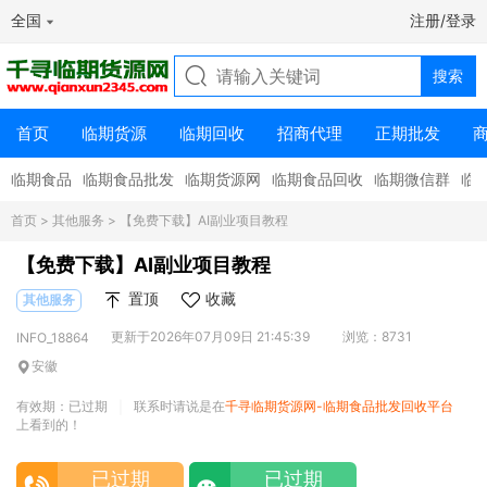
全国
注册/登录
首页
临期货源
临期回收
招商代理
正期批发
临期食品
临期食品批发
临期货源网
临期食品回收
临期微信群
临
首页
>
其他服务
> 【免费下载】AI副业项目教程
【免费下载】AI副业项目教程
置顶
收藏
其他服务
更新于2026年07月09日 21:45:39
浏览：8731
INFO_18864
安徽
有效期：已过期
联系时请说是在
千寻临期货源网-临期食品批发回收平台
|
上看到的！
已过期
已过期