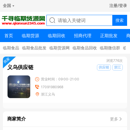
全国
注册/登录
首页
临期货源
临期回收
招商代理
正期批发
临期食品
临期食品批发
临期货源网
临期食品回收
临期微信群
临
商家
浏览776次
义乌供应链
供应链
浙江
营业时间：09:00-21:00
17091980968
浙江义乌
商家简介
更多