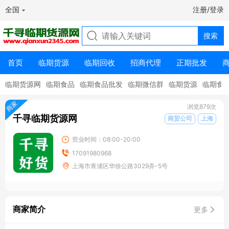
全国
注册/登录
首页
临期货源
临期回收
招商代理
正期批发
临期货源网
临期食品
临期食品批发
临期微信群
临期货源
临期食
商家
浏览879次
千寻临期货源网
商贸公司
上海
营业时间：08:00-20:00
17091980968
上海市青浦区华徐公路3029弄-5号
商家简介
更多